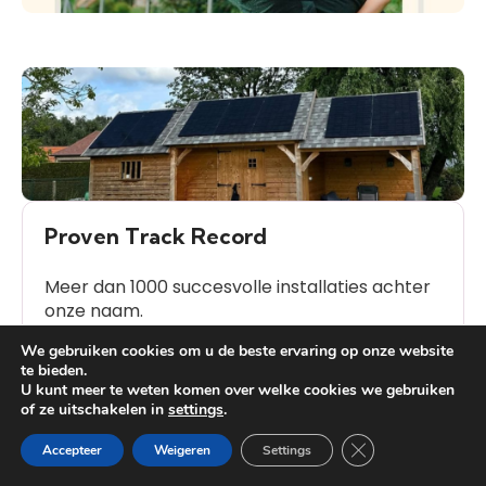
Proven Track Record
Meer dan 1000 succesvolle installaties achter
onze naam.
We gebruiken cookies om u de beste ervaring op onze website
te bieden.
U kunt meer te weten komen over welke cookies we gebruiken
of ze uitschakelen in
settings
.
Heb je vragen?
Close GDPR Cooki
Accepteer
Weigeren
Settings
Veelgestelde Vragen (FAQ)