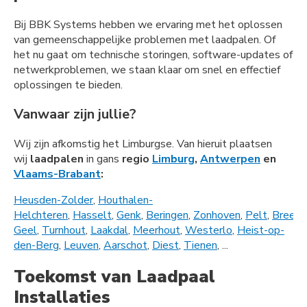
Bij BBK Systems hebben we ervaring met het oplossen
van gemeenschappelijke problemen met laadpalen. Of
het nu gaat om technische storingen, software-updates of
netwerkproblemen, we staan klaar om snel en effectief
oplossingen te bieden.
Vanwaar zijn jullie?
Wij zijn afkomstig het Limburgse. Van hieruit plaatsen
wij
laadpalen
in gans
regio
Limburg
,
Antwerpen
en
Vlaams-Brabant
:
Heusden-Zolder
,
Houthalen-
Helchteren
,
Hasselt
,
Genk
,
Beringen
,
Zonhoven
,
Pelt
,
Bree
,
L
Geel
,
Turnhout
,
Laakdal
,
Meerhout
,
Westerlo
,
Heist-op-
den-Berg
,
Leuven
,
Aarschot
,
Diest
,
Tienen
, ...
Toekomst van Laadpaal
Installaties