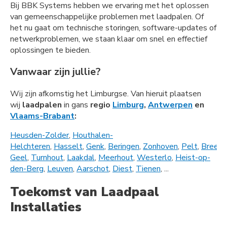
Bij BBK Systems hebben we ervaring met het oplossen
van gemeenschappelijke problemen met laadpalen. Of
het nu gaat om technische storingen, software-updates of
netwerkproblemen, we staan klaar om snel en effectief
oplossingen te bieden.
Vanwaar zijn jullie?
Wij zijn afkomstig het Limburgse. Van hieruit plaatsen
wij
laadpalen
in gans
regio
Limburg
,
Antwerpen
en
Vlaams-Brabant
:
Heusden-Zolder
,
Houthalen-
Helchteren
,
Hasselt
,
Genk
,
Beringen
,
Zonhoven
,
Pelt
,
Bree
,
L
Geel
,
Turnhout
,
Laakdal
,
Meerhout
,
Westerlo
,
Heist-op-
den-Berg
,
Leuven
,
Aarschot
,
Diest
,
Tienen
, ...
Toekomst van Laadpaal
Installaties