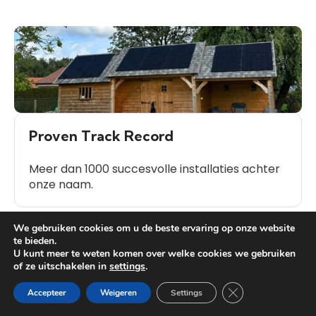
Proven Track Record
Meer dan 1000 succesvolle installaties achter
onze naam.
We gebruiken cookies om u de beste ervaring op onze website
te bieden.
U kunt meer te weten komen over welke cookies we gebruiken
of ze uitschakelen in
settings
.
Heb je vragen?
Veelgestelde Vragen (FAQ)
Close GDPR Cooki
Accepteer
Weigeren
Settings
over Laadpaal installaties