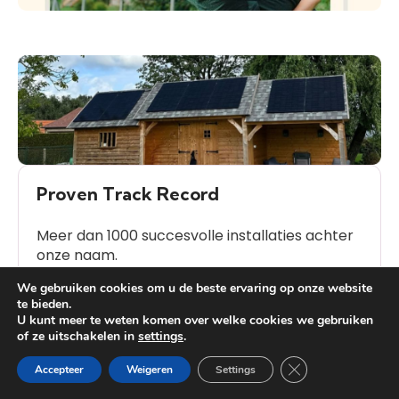
Proven Track Record
Meer dan 1000 succesvolle installaties achter
onze naam.
We gebruiken cookies om u de beste ervaring op onze website
te bieden.
U kunt meer te weten komen over welke cookies we gebruiken
of ze uitschakelen in
settings
.
Heb je vragen?
Close GDPR Cooki
Accepteer
Weigeren
Settings
Veelgestelde Vragen (FAQ)