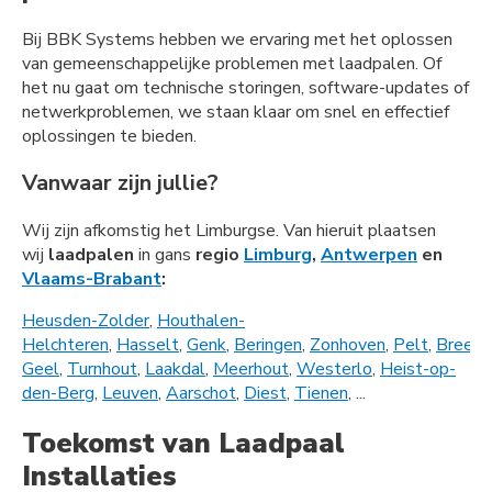
Bij BBK Systems hebben we ervaring met het oplossen
van gemeenschappelijke problemen met laadpalen. Of
het nu gaat om technische storingen, software-updates of
netwerkproblemen, we staan klaar om snel en effectief
oplossingen te bieden.
Vanwaar zijn jullie?
Wij zijn afkomstig het Limburgse. Van hieruit plaatsen
wij
laadpalen
in gans
regio
Limburg
,
Antwerpen
en
Vlaams-Brabant
:
Heusden-Zolder
,
Houthalen-
Helchteren
,
Hasselt
,
Genk
,
Beringen
,
Zonhoven
,
Pelt
,
Bree
,
L
Geel
,
Turnhout
,
Laakdal
,
Meerhout
,
Westerlo
,
Heist-op-
den-Berg
,
Leuven
,
Aarschot
,
Diest
,
Tienen
, ...
Toekomst van Laadpaal
Installaties