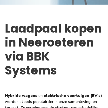
Laadpaal kopen
in Neeroeteren
via BBK
Systems
Hybride wagens
en
elektrische voertuigen (EV's)
worden steeds populairder in onze samenleving, en
terecht. Ze verminderen de uitstoot van schadelijke