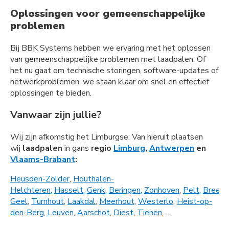
Oplossingen voor gemeenschappelijke
problemen
Bij BBK Systems hebben we ervaring met het oplossen
van gemeenschappelijke problemen met laadpalen. Of
het nu gaat om technische storingen, software-updates of
netwerkproblemen, we staan klaar om snel en effectief
oplossingen te bieden.
Vanwaar zijn jullie?
Wij zijn afkomstig het Limburgse. Van hieruit plaatsen
wij
laadpalen
in gans
regio
Limburg
,
Antwerpen
en
Vlaams-Brabant
:
Heusden-Zolder
,
Houthalen-
Helchteren
,
Hasselt
,
Genk
,
Beringen
,
Zonhoven
,
Pelt
,
Bree
,
L
Geel
,
Turnhout
,
Laakdal
,
Meerhout
,
Westerlo
,
Heist-op-
den-Berg
,
Leuven
,
Aarschot
,
Diest
,
Tienen
, ...