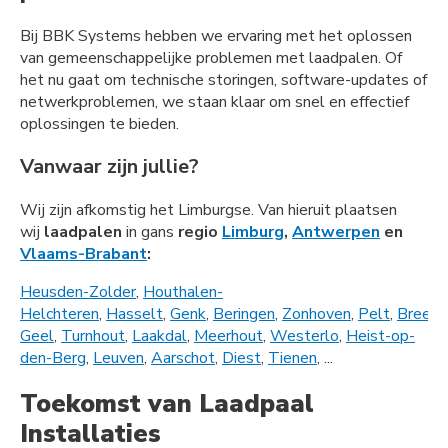
Bij BBK Systems hebben we ervaring met het oplossen
van gemeenschappelijke problemen met laadpalen. Of
het nu gaat om technische storingen, software-updates of
netwerkproblemen, we staan klaar om snel en effectief
oplossingen te bieden.
Vanwaar zijn jullie?
Wij zijn afkomstig het Limburgse. Van hieruit plaatsen
wij
laadpalen
in gans
regio
Limburg
,
Antwerpen
en
Vlaams-Brabant
:
Heusden-Zolder
,
Houthalen-
Helchteren
,
Hasselt
,
Genk
,
Beringen
,
Zonhoven
,
Pelt
,
Bree
,
L
Geel
,
Turnhout
,
Laakdal
,
Meerhout
,
Westerlo
,
Heist-op-
den-Berg
,
Leuven
,
Aarschot
,
Diest
,
Tienen
, ...
Toekomst van Laadpaal
Installaties