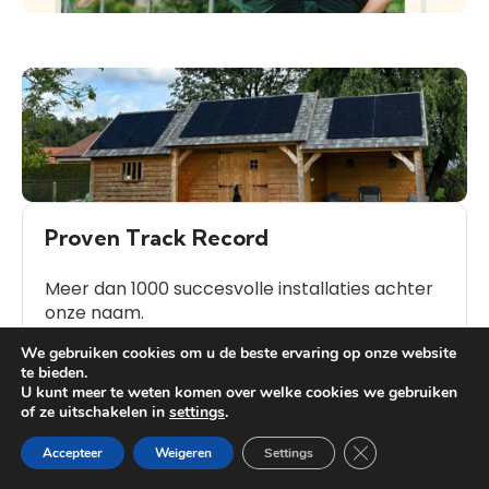
Proven Track Record
Meer dan 1000 succesvolle installaties achter
onze naam.
We gebruiken cookies om u de beste ervaring op onze website
te bieden.
U kunt meer te weten komen over welke cookies we gebruiken
of ze uitschakelen in
settings
.
Heb je vragen?
Close GDPR Cooki
Accepteer
Weigeren
Settings
Veelgestelde Vragen (FAQ)