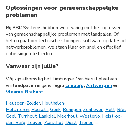
Oplossingen voor gemeenschappelijke
problemen
Bij BBK Systems hebben we ervaring met het oplossen
van gemeenschappelijke problemen met laadpalen. Of
het nu gaat om technische storingen, software-updates of
netwerkproblemen, we staan klaar om snel en effectief
oplossingen te bieden.
Vanwaar zijn jullie?
Wij zijn afkomstig het Limburgse. Van hieruit plaatsen
wij
laadpalen
in gans
regio
Limburg
,
Antwerpen
en
Vlaams-Brabant
:
Heusden-Zolder
,
Houthalen-
Helchteren
,
Hasselt
,
Genk
,
Beringen
,
Zonhoven
,
Pelt
,
Bree
,
L
Geel
,
Turnhout
,
Laakdal
,
Meerhout
,
Westerlo
,
Heist-op-
den-Berg
,
Leuven
,
Aarschot
,
Diest
,
Tienen
, ...