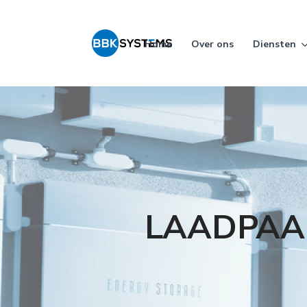
Home
Over ons
Diensten
LAADPAA