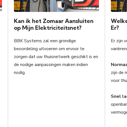
s
Kan ik het Zomaar Aansluiten
Welke
op Mijn Elektriciteitsnet?
Er?
BBK Systems zal een grondige
Er zijn 
beoordeling uitvoeren om ervoor te
variëren
zorgen dat uw thuisnetwerk geschikt is en
de nodige aanpassingen maken indien
Normaa
nodig.
zijn de
voor thu
Snel l
openbar
vermoge
s