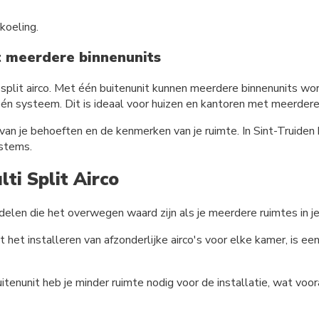
 koeling.
et meerdere binnenunits
 de split airco. Met één buitenunit kunnen meerdere binnenunits 
én systeem. Dit is ideaal voor huizen en kantoren met meerdere
f van je behoeften en de kenmerken van je ruimte. In Sint-Truide
ystems.
ti Split Airco
rdelen die het overwegen waard zijn als je meerdere ruimtes in j
met het installeren van afzonderlijke airco's voor elke kamer, is 
itenunit heb je minder ruimte nodig voor de installatie, wat voor