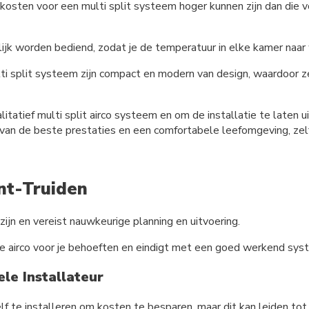
e kosten voor een multi split systeem hoger kunnen zijn dan die 
rlijk worden bediend, zodat je de temperatuur in elke kamer naar
lti split systeem zijn compact en modern van design, waardoor z
litatief multi split airco systeem en om de installatie te laten 
d van de beste prestaties en een comfortabele leefomgeving, z
int-Truiden
zijn en vereist nauwkeurige planning en uitvoering.
e airco voor je behoeften en eindigt met een goed werkend syste
le Installateur
elf te installeren om kosten te besparen, maar dit kan leiden to