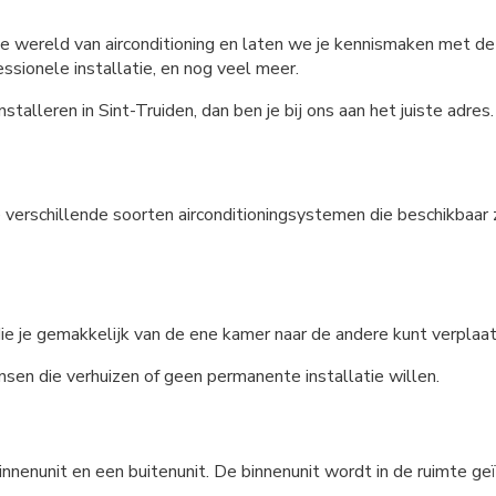
de wereld van airconditioning en laten we je kennismaken met de
essionele installatie, en nog veel meer.
talleren in Sint-Truiden, dan ben je bij ons aan het juiste adres.
erschillende soorten airconditioningsystemen die beschikbaar zi
 die je gemakkelijk van de ene kamer naar de andere kunt verplaa
ensen die verhuizen of geen permanente installatie willen.
innenunit en een buitenunit. De binnenunit wordt in de ruimte geïn