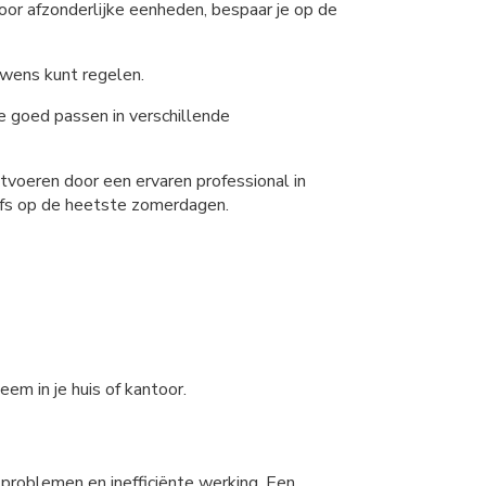
voor afzonderlijke eenheden, bespaar je op de
 wens kunt regelen.
e goed passen in verschillende
uitvoeren door een ervaren professional in
elfs op de heetste zomerdagen.
em in je huis of kantoor.
t problemen en inefficiënte werking. Een