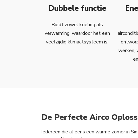
Dubbele functie
Ene
Biedt zowel koeling als
verwarming, waardoor het een
aircondit
veelzijdig klimaatsysteem is.
ontworp
werken, w
en
De Perfecte Airco Oploss
Iedereen die al eens een warme zomer in Si