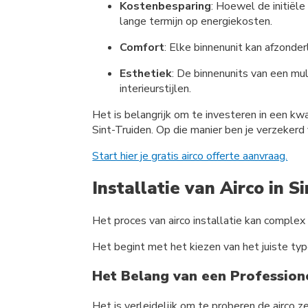
Kostenbesparing
: Hoewel de initiël
lange termijn op energiekosten.
Comfort
: Elke binnenunit kan afzonde
Esthetiek
: De binnenunits van een mu
interieurstijlen.
Het is belangrijk om te investeren in een kwa
Sint-Truiden. Op die manier ben je verzeker
Start hier je gratis airco offerte aanvraag.
Installatie van Airco in S
Het proces van airco installatie kan complex 
Het begint met het kiezen van het juiste typ
Het Belang van een Professione
Het is verleidelijk om te proberen de airco z