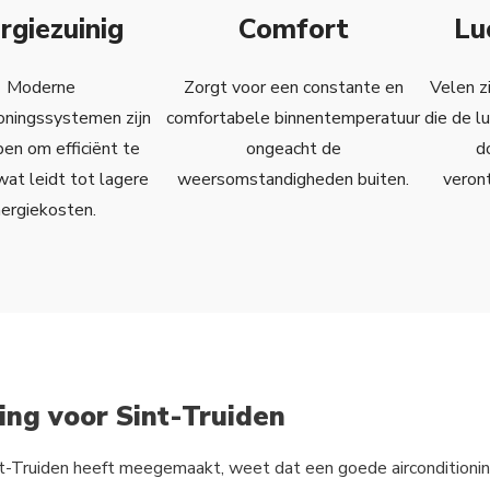
rgiezuinig
Comfort
Lu
Moderne
Zorgt voor een constante en
Velen zi
ioningssystemen zijn
comfortabele binnentemperatuur
die de l
en om efficiënt te
ongeacht de
d
at leidt tot lagere
weersomstandigheden buiten.
veront
ergiekosten.
ing voor Sint-Truiden
nt-Truiden heeft meegemaakt, weet dat een goede airconditioni