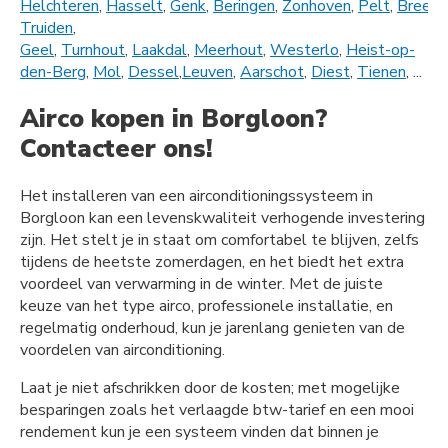
Helchteren
,
Hasselt
,
Genk
,
Beringen
,
Zonhoven
,
Pelt
,
Bree
,
L
Truiden
,
Geel
,
Turnhout
,
Laakdal
,
Meerhout
,
Westerlo
,
Heist-op-
den-Berg
,
Mol
,
Dessel
,
Leuven
,
Aarschot
,
Diest
,
Tienen
, ...
Airco kopen in Borgloon?
Contacteer ons!
Het installeren van een airconditioningssysteem in
Borgloon kan een levenskwaliteit verhogende investering
zijn. Het stelt je in staat om comfortabel te blijven, zelfs
tijdens de heetste zomerdagen, en het biedt het extra
voordeel van verwarming in de winter. Met de juiste
keuze van het type airco, professionele installatie, en
regelmatig onderhoud, kun je jarenlang genieten van de
voordelen van airconditioning.
Laat je niet afschrikken door de kosten; met mogelijke
besparingen zoals het verlaagde btw-tarief en een mooi
rendement kun je een systeem vinden dat binnen je