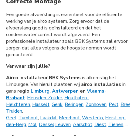
Correcte Montage
Een goede afvoerslang is essentieel voor de efficiënte
werking van je airco systeem. Zorg ervoor dat de
afvoerslang goed is geïnstalleerd en dat het
condenswater correct wordt afgevoerd. Een
professionele installateur zoals BBK Systems zal ervoor
zorgen dat alles volgens de hoogste normen wordt
gemonteerd.
Vanwaar zijn jullie?
Airco installateur BBK Systems
is afkomstig het
Limburgse. Van hieruit plaatsen wij
airco installaties
in
gans
regio
Limburg
,
Antwerpen
en
Vlaams-
Brabant
:
Heusden-Zolder
,
Houthalen-
Helchteren
,
Hasselt
,
Genk
,
Beringen
,
Zonhoven
,
Pelt
,
Bree
,
L
Truiden
,
Geel
,
Turnhout
,
Laakdal
,
Meerhout
,
Westerlo
,
Heist-op-
den-Berg
,
Mol
,
Dessel
,
Leuven
,
Aarschot
,
Diest
,
Tienen
, ...