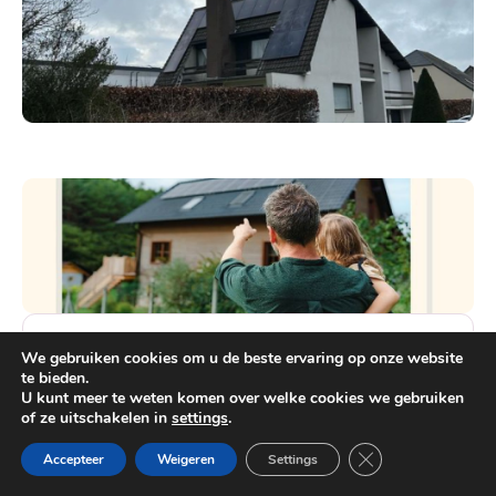
Innovatieve Oplossingen
We gebruiken cookies om u de beste ervaring op onze website
te bieden.
U kunt meer te weten komen over welke cookies we gebruiken
Wij werken samen met toonaangevende
of ze uitschakelen in
settings
.
fabrikanten om u de nieuwste en meest
Heb je vragen?
efficiënte airconditioningstechnologieën te
Close GDPR Cooki
Accepteer
Weigeren
Settings
bieden.