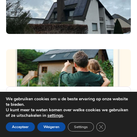
Innovatieve Oplossingen
We gebruiken cookies om u de beste ervaring op onze website
te bieden.
U kunt meer te weten komen over welke cookies we gebruiken
Wij werken samen met toonaangevende
of ze uitschakelen in
settings
.
fabrikanten om u de nieuwste en meest
Heb je vragen?
efficiënte airconditioningstechnologieën te
Close GDPR Cooki
Accepteer
Weigeren
Settings
bieden.