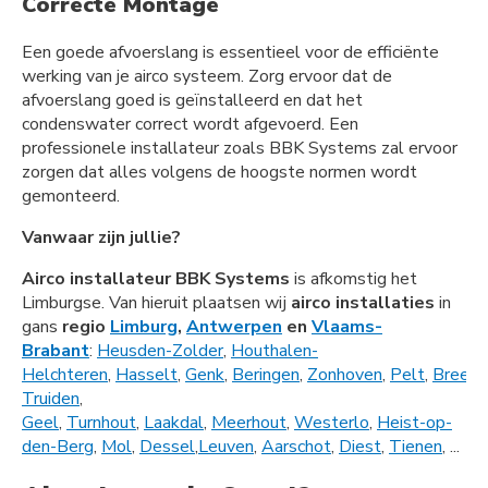
Correcte Montage
Een goede afvoerslang is essentieel voor de efficiënte
werking van je airco systeem. Zorg ervoor dat de
afvoerslang goed is geïnstalleerd en dat het
condenswater correct wordt afgevoerd. Een
professionele installateur zoals BBK Systems zal ervoor
zorgen dat alles volgens de hoogste normen wordt
gemonteerd.
Vanwaar zijn jullie?
Airco installateur BBK Systems
is afkomstig het
Limburgse. Van hieruit plaatsen wij
airco installaties
in
gans
regio
Limburg
,
Antwerpen
en
Vlaams-
Brabant
:
Heusden-Zolder
,
Houthalen-
Helchteren
,
Hasselt
,
Genk
,
Beringen
,
Zonhoven
,
Pelt
,
Bree
,
L
Truiden
,
Geel
,
Turnhout
,
Laakdal
,
Meerhout
,
Westerlo
,
Heist-op-
den-Berg
,
Mol
,
Dessel
,
Leuven
,
Aarschot
,
Diest
,
Tienen
, ...