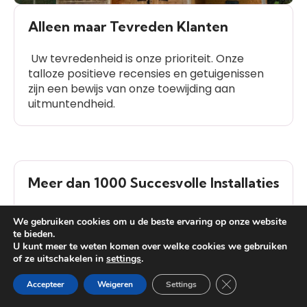
Alleen maar Tevreden Klanten
Uw tevredenheid is onze prioriteit. Onze
talloze positieve recensies en getuigenissen
zijn een bewijs van onze toewijding aan
uitmuntendheid.
Meer dan 1000 Succesvolle Installaties
We hebben meer dan 1000 succesvolle
We gebruiken cookies om u de beste ervaring op onze website
installaties voltooid, wat getuigt van onze
te bieden.
ervaring en betrouwbaarheid in de branche.
U kunt meer te weten komen over welke cookies we gebruiken
of ze uitschakelen in
settings
.
Heb je vragen?
Close GDPR Cooki
Accepteer
Weigeren
Settings