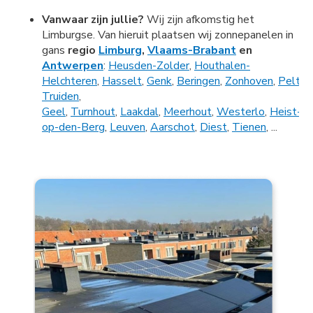
Vanwaar zijn jullie?
Wij zijn afkomstig het
Limburgse. Van hieruit plaatsen wij zonnepanelen in
gans
regio
Limburg
,
Vlaams-Brabant
en
Antwerpen
:
Heusden-Zolder
,
Houthalen-
Helchteren
,
Hasselt
,
Genk
,
Beringen
,
Zonhoven
,
Pelt
,
B
Truiden
,
Geel
,
Turnhout
,
Laakdal
,
Meerhout
,
Westerlo
,
Heist-
op-den-Berg
,
Leuven
,
Aarschot
,
Diest
,
Tienen
, ...