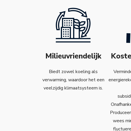
Milieuvriendelijk
Kost
Biedt zowel koeling als
Vermind
verwarming, waardoor het een
energierek
veelzijdig klimaatsysteem is.
subsid
Onafhanke
Produceer
wees min
fluctuer