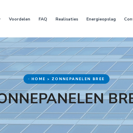
Voordelen
FAQ
Realisaties
Energieopslag
Con
• HOME > ZONNEPANELEN BREE
ONNEPANELEN BR