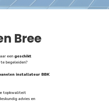
en Bree
naar een
geschikt
 te begeleiden?
anelen installateur BBK
we topkwaliteit
deskundig advies en