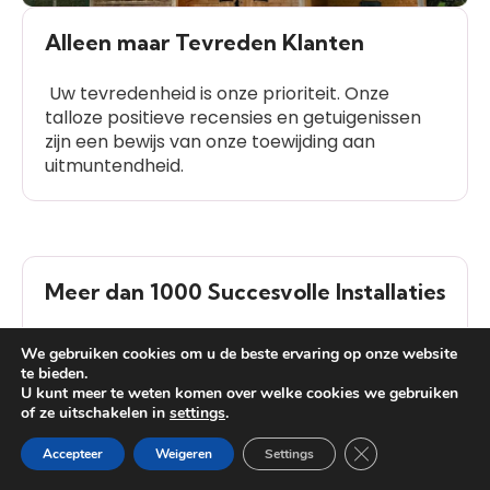
Alleen maar Tevreden Klanten
Uw tevredenheid is onze prioriteit. Onze
talloze positieve recensies en getuigenissen
zijn een bewijs van onze toewijding aan
uitmuntendheid.
Meer dan 1000 Succesvolle Installaties
We hebben meer dan 1000 succesvolle
We gebruiken cookies om u de beste ervaring op onze website
installaties voltooid, wat getuigt van onze
te bieden.
ervaring en betrouwbaarheid in de branche.
U kunt meer te weten komen over welke cookies we gebruiken
of ze uitschakelen in
settings
.
Heb je vragen?
Close GDPR Cooki
Accepteer
Weigeren
Settings