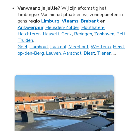
Vanwaar zijn jullie?
Wij zijn afkomstig het
Limburgse. Van hieruit plaatsen wij zonnepanelen in
gans
regio
Limburg
,
Vlaams-Brabant
en
Antwerpen
:
Heusden-Zolder
,
Houthalen-
Helchteren
,
Hasselt
,
Genk
,
Beringen
,
Zonhoven
,
Pelt
,
B
Truiden
,
Geel
,
Turnhout
,
Laakdal
,
Meerhout
,
Westerlo
,
Heist-
op-den-Berg
,
Leuven
,
Aarschot
,
Diest
,
Tienen
, ...