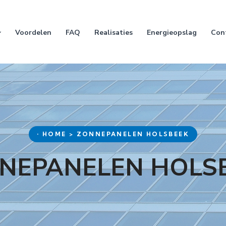
Voordelen
FAQ
Realisaties
Energieopslag
Con
• HOME > ZONNEPANELEN HOLSBEEK
NEPANELEN HOLS