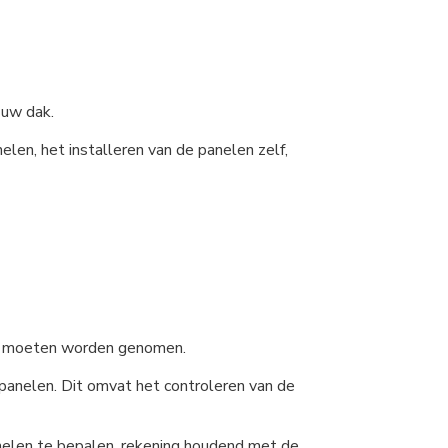
 uw dak.
len, het installeren van de panelen zelf,
ie moeten worden genomen.
panelen. Dit omvat het controleren van de
anelen te bepalen, rekening houdend met de