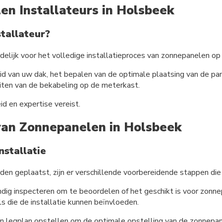
en Installateurs in Holsbeek
tallateur?
delijk voor het volledige installatieproces van zonnepanelen op
d van uw dak, het bepalen van de optimale plaatsing van de pane
iten van de bekabeling op de meterkast.
d en expertise vereist.
 van Zonnepanelen in Holsbeek
stallatie
en geplaatst, zijn er verschillende voorbereidende stappen d
dig inspecteren om te beoordelen of het geschikt is voor zonne
 die de installatie kunnen beïnvloeden.
 een legplan opstellen om de optimale opstelling van de zonnep