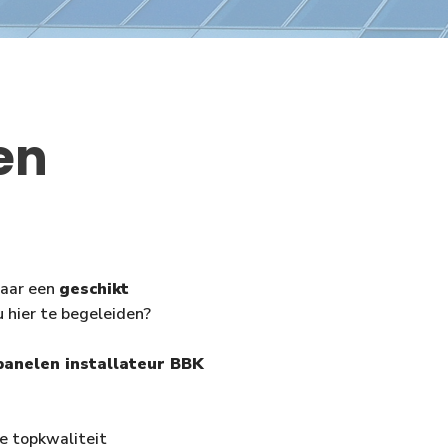
en
naar een
geschikt
 hier te begeleiden?
anelen installateur BBK
we topkwaliteit