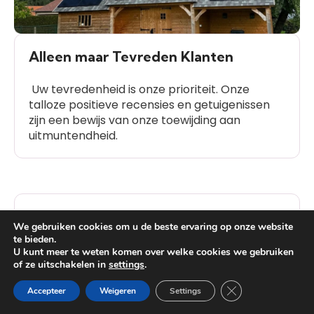
Alleen maar Tevreden Klanten
Uw tevredenheid is onze prioriteit. Onze
talloze positieve recensies en getuigenissen
zijn een bewijs van onze toewijding aan
uitmuntendheid.
Meer dan 1000 Succesvolle Installaties
We gebruiken cookies om u de beste ervaring op onze website
te bieden.
We hebben meer dan 1000 succesvolle
U kunt meer te weten komen over welke cookies we gebruiken
installaties voltooid, wat getuigt van onze
of ze uitschakelen in
settings
.
Heb je vragen?
ervaring en betrouwbaarheid in de branche.
Close GDPR Cooki
Accepteer
Weigeren
Settings