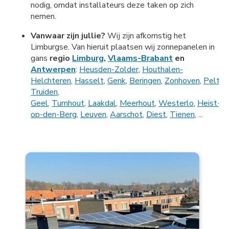
nodig, omdat installateurs deze taken op zich
nemen.
Vanwaar zijn jullie?
Wij zijn afkomstig het
Limburgse. Van hieruit plaatsen wij zonnepanelen in
gans
regio
Limburg
,
Vlaams-Brabant
en
Antwerpen
:
Heusden-Zolder
,
Houthalen-
Helchteren
,
Hasselt
,
Genk
,
Beringen
,
Zonhoven
,
Pelt
,
B
Truiden
,
Geel
,
Turnhout
,
Laakdal
,
Meerhout
,
Westerlo
,
Heist-
op-den-Berg
,
Leuven
,
Aarschot
,
Diest
,
Tienen
, ...