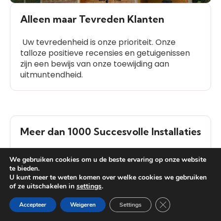
Alleen maar Tevreden Klanten
Uw tevredenheid is onze prioriteit. Onze
talloze positieve recensies en getuigenissen
zijn een bewijs van onze toewijding aan
uitmuntendheid.
Meer dan 1000 Succesvolle Installaties
We hebben meer dan 1000 succesvolle
We gebruiken cookies om u de beste ervaring op onze website
installaties voltooid, wat getuigt van onze
te bieden.
ervaring en betrouwbaarheid in de branche.
U kunt meer te weten komen over welke cookies we gebruiken
of ze uitschakelen in
settings
.
Heb je vragen?
Close GDPR Cooki
Accepteer
Weigeren
Settings