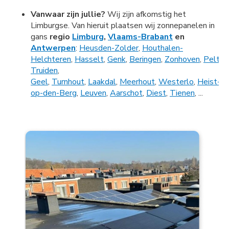
Vanwaar zijn jullie?
Wij zijn afkomstig het
Limburgse. Van hieruit plaatsen wij zonnepanelen in
gans
regio
Limburg
,
Vlaams-Brabant
en
Antwerpen
:
Heusden-Zolder
,
Houthalen-
Helchteren
,
Hasselt
,
Genk
,
Beringen
,
Zonhoven
,
Pelt
,
B
Truiden
,
Geel
,
Turnhout
,
Laakdal
,
Meerhout
,
Westerlo
,
Heist-
op-den-Berg
,
Leuven
,
Aarschot
,
Diest
,
Tienen
, ...