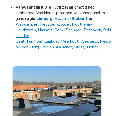
Vanwaar zijn jullie?
Wij zijn afkomstig het
Limburgse. Van hieruit plaatsen wij zonnepanelen in
gans
regio
Limburg
,
Vlaams-Brabant
en
Antwerpen
:
Heusden-Zolder
,
Houthalen-
Helchteren
,
Hasselt
,
Genk
,
Beringen
,
Zonhoven
,
Pelt
,
B
Truiden
,
Geel
,
Turnhout
,
Laakdal
,
Meerhout
,
Westerlo
,
Heist-
op-den-Berg
,
Leuven
,
Aarschot
,
Diest
,
Tienen
, ...