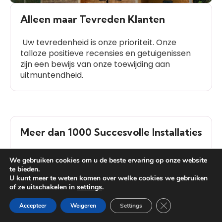
Alleen maar Tevreden Klanten
Uw tevredenheid is onze prioriteit. Onze
talloze positieve recensies en getuigenissen
zijn een bewijs van onze toewijding aan
uitmuntendheid.
Meer dan 1000 Succesvolle Installaties
We hebben meer dan 1000 succesvolle
We gebruiken cookies om u de beste ervaring op onze website
installaties voltooid, wat getuigt van onze
te bieden.
ervaring en betrouwbaarheid in de branche.
U kunt meer te weten komen over welke cookies we gebruiken
of ze uitschakelen in
settings
.
Heb je vragen?
Close GDPR Cooki
Accepteer
Weigeren
Settings