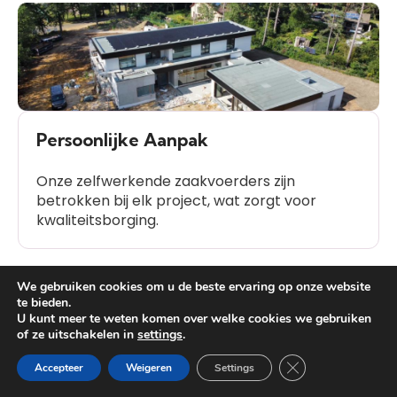
Persoonlijke Aanpak
Onze zelfwerkende zaakvoerders zijn
betrokken bij elk project, wat zorgt voor
kwaliteitsborging.
We gebruiken cookies om u de beste ervaring op onze website
te bieden.
U kunt meer te weten komen over welke cookies we gebruiken
Klanttevredenheid
of ze uitschakelen in
settings
.
Heb je vragen?
Onze geschiedenis van positieve
Close GDPR Cooki
Accepteer
Weigeren
Settings
klantbeoordelingen spreekt voor zich.