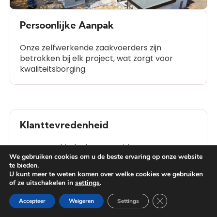
Persoonlijke Aanpak
Onze zelfwerkende zaakvoerders zijn
betrokken bij elk project, wat zorgt voor
kwaliteitsborging.
Klanttevredenheid
Onze geschiedenis van positieve
We gebruiken cookies om u de beste ervaring op onze website
klantbeoordelingen spreekt voor zich.
te bieden.
U kunt meer te weten komen over welke cookies we gebruiken
of ze uitschakelen in
settings
.
Heb je vragen?
Close GDPR Cooki
Accepteer
Weigeren
Settings