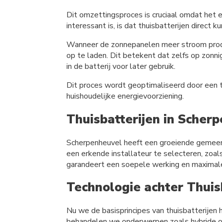
Dit omzettingsproces is cruciaal omdat het e
interessant is, is dat thuisbatterijen direc
Wanneer de zonnepanelen meer stroom produc
op te laden. Dit betekent dat zelfs op zonn
in de batterij voor later gebruik.
Dit proces wordt geoptimaliseerd door een th
huishoudelijke energievoorziening.
Thuisbatterijen in Scher
Scherpenheuvel heeft een groeiende gemeensc
een erkende installateur te selecteren, zoa
garandeert een soepele werking en maximale 
Technologie achter Thuis
Nu we de basisprincipes van thuisbatterijen 
behandelen we onderwerpen zoals hybride omv