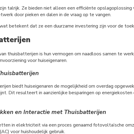
zijn talrijk. Ze bieden niet alleen een efficiënte opslagoplossin
netwerk door pieken en dalen in de vraag op te vangen.
wat betekent dat ze een duurzame investering zijn voor de toe
tterijen
van thuisbatterijen is hun vermogen om naadloos samen te wer
mvoorziening voor huiseigenaren.
huisbatterijen
erijen biedt huiseigenaren de mogelijkheid om overdag opgewekt
ijnt. Dit resulteert in aanzienlijke besparingen op energiekosten
en en Interactie met Thuisbatterijen
tten in elektriciteit via een proces genaamd fotovoltaïsche om
C) voor huishoudelijk gebruik.