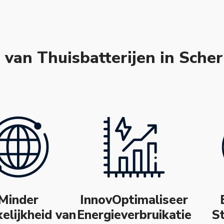
 van Thuisbatterijen in Sche
Minder
InnovOptimaliseer
elijkheid van
Energieverbruikatie
S