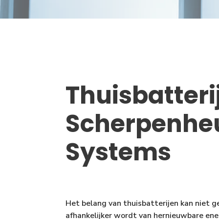
Thuisbatteri
Scherpenheu
Systems
Het belang van thuisbatterijen kan niet 
afhankelijker wordt van hernieuwbare ene