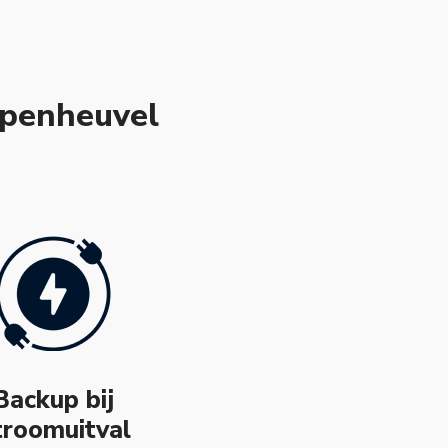
rpenheuvel
Backup bij
troomuitval