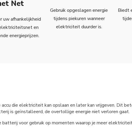
het Net
Gebruik opgeslagen energie
Biedt 
tijdens piekuren wanneer
tijd
 uw afhankelijkheid
elektriciteit duurder is.
elektriciteitsnet en
ende energieprijzen.
e accu die elektriciteit kan opslaan en later kan vrijgeven. Dit
erij is geïnstalleerd, de overtollige energie niet verloren gaat.
e batterij voor gebruik op momenten waarop je meer elektricite