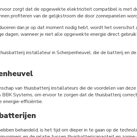
rvoor zorgt dat de opgewekte elektriciteit compatibel is met de
t kunnen profiteren van de gelijkstroom die door zonnepanelen wo
eren dan je op dat moment nodig hebt, wordt het overschot aan 
ige dagen, wanneer je niet alle opgewekte energie direct gebrui
uisbatterij installateur in Scherpenheuvel, die de batterij en d
penheuvel
hap van thuisbatterij installateurs die de voordelen van deze t
ls BBK Systems, om ervoor te zorgen dat de thuisbatterij correc
energie-efficiëntie.
batterijen
hebben behandeld, is het tijd om dieper in te gaan op de technol
ormers en de relatie tussen thuisbatterijcapaciteit en zonne-