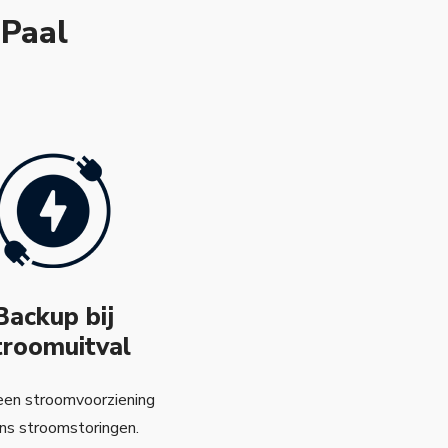
 Paal
Backup bij
troomuitval
een stroomvoorziening
ens stroomstoringen.