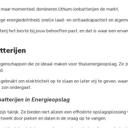
es, maar momenteel domineren lithium-ionbatterijen de markt.
oge energiedichtheid, snelle laad- en ontlaadcapaciteit en alge
rij het beste bij jouw behoeften past, en dat is waar een ervaren
tterijen
eigenschappen die ze ideaal maken voor thuisenergieopslag. Ze 
d.
ebruikt om elektriciteit op te slaan en later vrij te geven, waa
e zon ondergaat.
atterijen in Energieopslag
zijn talrijk. Ze bieden niet alleen een efficiënte opslagoplossin
netwerk door pieken en dalen in de vraag op te vangen.