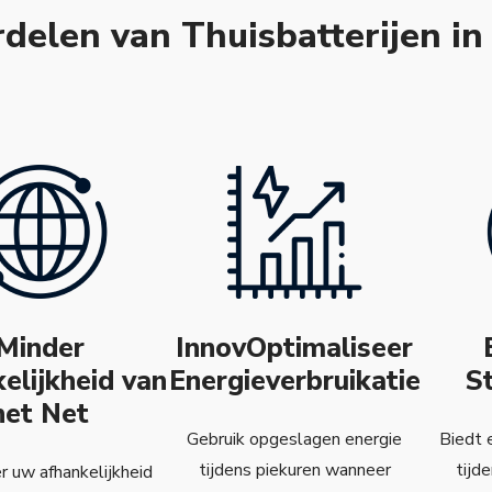
delen van Thuisbatterijen in
Minder
InnovOptimaliseer
elijkheid van
Energieverbruikatie
S
het Net
Gebruik opgeslagen energie
Biedt 
tijdens piekuren wanneer
tijd
 uw afhankelijkheid