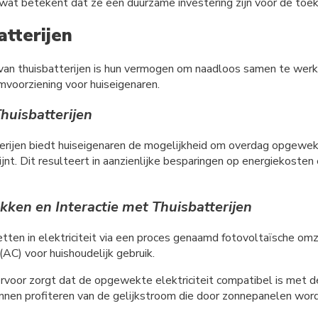
wat betekent dat ze een duurzame investering zijn voor de toe
tterijen
van thuisbatterijen is hun vermogen om naadloos samen te wer
mvoorziening voor huiseigenaren.
huisbatterijen
erijen biedt huiseigenaren de mogelijkheid om overdag opgewekt
ijnt. Dit resulteert in aanzienlijke besparingen op energiekosten
en en Interactie met Thuisbatterijen
tten in elektriciteit via een proces genaamd fotovoltaïsche om
C) voor huishoudelijk gebruik.
rvoor zorgt dat de opgewekte elektriciteit compatibel is met de
t kunnen profiteren van de gelijkstroom die door zonnepanelen wo