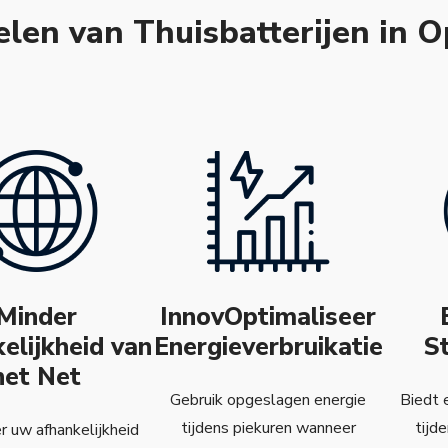
len van Thuisbatterijen in O
Minder
InnovOptimaliseer
elijkheid van
Energieverbruikatie
S
het Net
Gebruik opgeslagen energie
Biedt 
tijdens piekuren wanneer
tijd
 uw afhankelijkheid