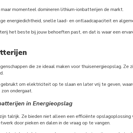
es, maar momenteel domineren lithium-ionbatterijen de markt.
oge energiedichtheid, snelle laad- en ontlaadcapaciteit en alge
rij het beste bij jouw behoeften past, en dat is waar een ervaren
tterijen
eigenschappen die ze ideaal maken voor thuisenergieopslag. Ze 
d.
ebruikt om elektriciteit op te slaan en later vrij te geven, waa
e zon ondergaat.
atterijen in Energieopslag
zijn talrijk. Ze bieden niet alleen een efficiënte opslagoplossin
netwerk door pieken en dalen in de vraag op te vangen.