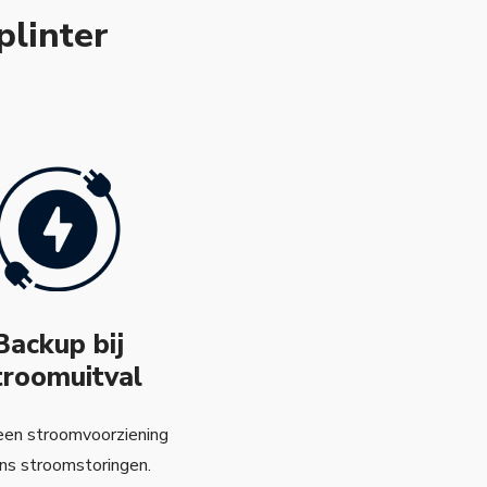
plinter
Backup bij
troomuitval
een stroomvoorziening
ens stroomstoringen.