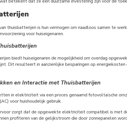
wat betekent dat ze een duurzame investering zijn voor de toe
tterijen
van thuisbatterijen is hun vermogen om naadloos samen te wer
mvoorziening voor huiseigenaren.
huisbatterijen
erijen biedt huiseigenaren de mogelijkheid om overdag opgewekt
ijnt. Dit resulteert in aanzienlijke besparingen op energiekosten
en en Interactie met Thuisbatterijen
tten in elektriciteit via een proces genaamd fotovoltaïsche om
C) voor huishoudelijk gebruik.
rvoor zorgt dat de opgewekte elektriciteit compatibel is met de
t kunnen profiteren van de gelijkstroom die door zonnepanelen wo