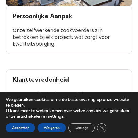
Persoonlijke Aanpak
Onze zelfwerkende zaakvoerders zijn
betrokken bij elk project, wat zorgt voor
kwaliteitsborging.
Klanttevredenheid
Onze geschiedenis van positieve
We gebruiken cookies om u de beste ervaring op onze website
klantbeoordelingen spreekt voor zich.
te bieden.
U kunt meer te weten komen over welke cookies we gebruiken
of ze uitschakelen in
settings
.
Heb je vragen?
Close GDPR Cooki
Accepteer
Weigeren
Settings