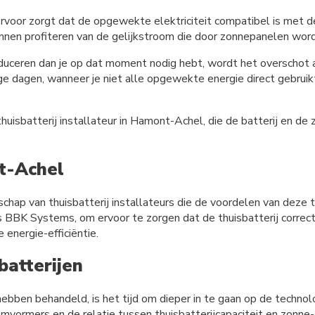
rvoor zorgt dat de opgewekte elektriciteit compatibel is met de
t kunnen profiteren van de gelijkstroom die door zonnepanelen wo
eren dan je op dat moment nodig hebt, wordt het overschot aan 
ige dagen, wanneer je niet alle opgewekte energie direct gebrui
uisbatterij installateur in Hamont-Achel, die de batterij en de 
t-Achel
p van thuisbatterij installateurs die de voordelen van deze te
ls BBK Systems, om ervoor te zorgen dat de thuisbatterij correc
energie-efficiëntie.
batterijen
hebben behandeld, is het tijd om dieper in te gaan op de technol
ormers en de relatie tussen thuisbatterijcapaciteit en zonne-