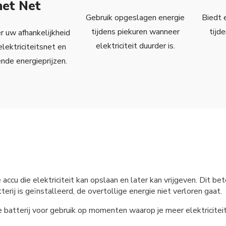
het Net
Gebruik opgeslagen energie
Biedt 
tijdens piekuren wanneer
tijd
 uw afhankelijkheid
elektriciteit duurder is.
elektriciteitsnet en
ende energieprijzen.
e accu die elektriciteit kan opslaan en later kan vrijgeven. Dit
erij is geïnstalleerd, de overtollige energie niet verloren gaat.
e batterij voor gebruik op momenten waarop je meer elektricite