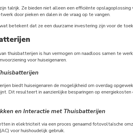
zijn talrijk. Ze bieden niet alleen een efficiënte opslagoplossin
netwerk door pieken en dalen in de vraag op te vangen.
wat betekent dat ze een duurzame investering zijn voor de toe
tterijen
van thuisbatterijen is hun vermogen om naadloos samen te wer
mvoorziening voor huiseigenaren.
huisbatterijen
erijen biedt huiseigenaren de mogelijkheid om overdag opgewekt
ijnt. Dit resulteert in aanzienlijke besparingen op energiekosten
en en Interactie met Thuisbatterijen
tten in elektriciteit via een proces genaamd fotovoltaïsche om
C) voor huishoudelijk gebruik.