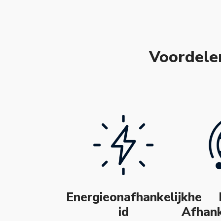
Voordele
Energieonafhankelijkhe
id
Afhank