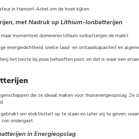
llateur in Hamont-Achel om de hoek kijken.
rijen, met Nadruk op Lithium-Ionbatterijen
es, maar momenteel domineren lithium-ionbatterijen de markt.
oge energiedichtheid, snelle laad- en ontlaadcapaciteit en alge
erij het beste bij jouw behoeften past, en dat is waar een ervar
tterijen
eigenschappen die ze ideaal maken voor thuisenergieopslag. Ze 
d.
ebruikt om elektriciteit op te slaan en later vrij te geven, waa
e zon ondergaat.
atterijen in Energieopslag