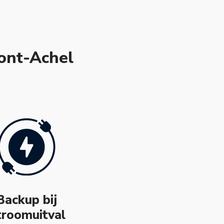
ont-Achel
Backup bij
troomuitval