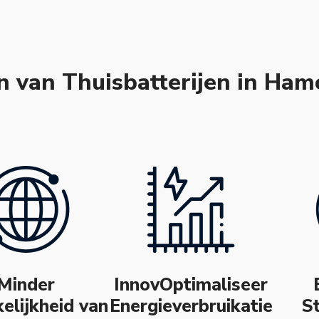
n van Thuisbatterijen in Ham
Minder
InnovOptimaliseer
elijkheid van
Energieverbruikatie
S