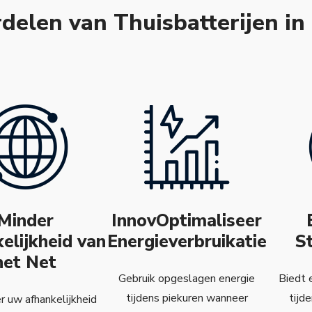
delen van Thuisbatterijen i
Minder
InnovOptimaliseer
elijkheid van
Energieverbruikatie
S
het Net
Gebruik opgeslagen energie
Biedt 
tijdens piekuren wanneer
tijd
 uw afhankelijkheid