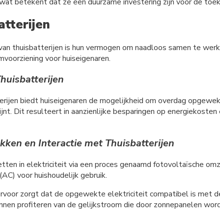
wat betekent dat ze een duurzame investering zijn voor de toe
tterijen
van thuisbatterijen is hun vermogen om naadloos samen te wer
mvoorziening voor huiseigenaren.
huisbatterijen
erijen biedt huiseigenaren de mogelijkheid om overdag opgewekt
ijnt. Dit resulteert in aanzienlijke besparingen op energiekosten
en en Interactie met Thuisbatterijen
tten in elektriciteit via een proces genaamd fotovoltaïsche om
C) voor huishoudelijk gebruik.
rvoor zorgt dat de opgewekte elektriciteit compatibel is met de
t kunnen profiteren van de gelijkstroom die door zonnepanelen wo