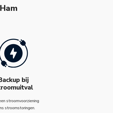
n Ham
Backup bij
troomuitval
een stroomvoorziening
ens stroomstoringen.