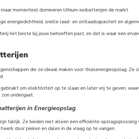
es, maar momenteel domineren lithium-ionbatterijen de markt.
oge energiedichtheid, snelle laad- en ontlaadcapaciteit en alge
erij het beste bij jouw behoeften past, en dat is waar een ervare
tterijen
eigenschappen die ze ideaal maken voor thuisenergieopslag. Ze 
d.
ebruikt om elektriciteit op te slaan en later vrij te geven, waa
e zon ondergaat.
atterijen in Energieopslag
zijn talrijk. Ze bieden niet alleen een efficiënte opslagoplossin
netwerk door pieken en dalen in de vraag op te vangen.