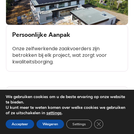
Persoonlijke Aanpak
Onze zelfwerkende zaakvoerders zijn
betrokken bij elk project, wat zorgt voor
kwaliteitsborging.
Klanttevredenheid
We gebruiken cookies om u de beste ervaring op onze website
te bieden.
U kunt meer te weten komen over welke cookies we gebruiken
Onze geschiedenis van positieve
of ze uitschakelen in
settings
.
Heb je vragen?
klantbeoordelingen spreekt voor zich.
Close GDPR Cooki
Accepteer
Weigeren
Settings