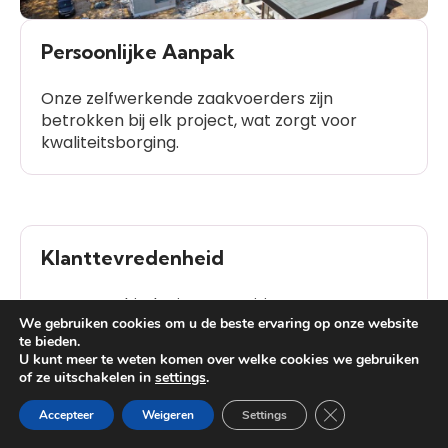
Persoonlijke Aanpak
Onze zelfwerkende zaakvoerders zijn
betrokken bij elk project, wat zorgt voor
kwaliteitsborging.
Klanttevredenheid
Onze geschiedenis van positieve
We gebruiken cookies om u de beste ervaring op onze website
klantbeoordelingen spreekt voor zich.
te bieden.
U kunt meer te weten komen over welke cookies we gebruiken
of ze uitschakelen in
settings
.
Heb je vragen?
Close GDPR Cooki
Accepteer
Weigeren
Settings