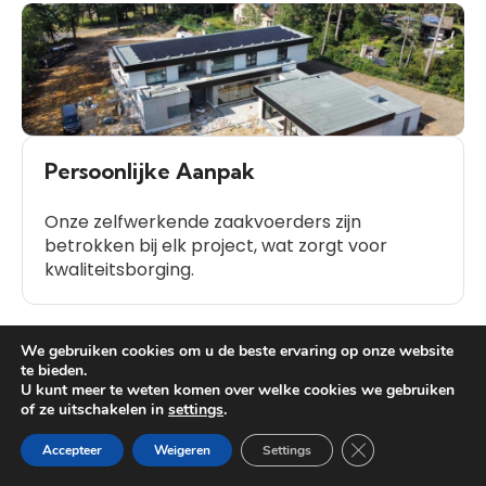
Persoonlijke Aanpak
Onze zelfwerkende zaakvoerders zijn
betrokken bij elk project, wat zorgt voor
kwaliteitsborging.
We gebruiken cookies om u de beste ervaring op onze website
te bieden.
U kunt meer te weten komen over welke cookies we gebruiken
Klanttevredenheid
of ze uitschakelen in
settings
.
Heb je vragen?
Onze geschiedenis van positieve
Close GDPR Cooki
Accepteer
Weigeren
Settings
klantbeoordelingen spreekt voor zich.