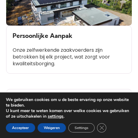
Persoonlijke Aanpak
Onze zelfwerkende zaakvoerders zijn
betrokken bij elk project, wat zorgt voor
kwaliteitsborging.
Klanttevredenheid
We gebruiken cookies om u de beste ervaring op onze website
te bieden.
U kunt meer te weten komen over welke cookies we gebruiken
Onze geschiedenis van positieve
of ze uitschakelen in
settings
.
Heb je vragen?
klantbeoordelingen spreekt voor zich.
Close GDPR Cooki
Accepteer
Weigeren
Settings