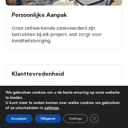
Persoonlijke Aanpak
Onze zelfwerkende zaakvoerders zijn
betrokken bij elk project, wat zorgt voor
kwaliteitsborging.
Klanttevredenheid
Onze geschiedenis van positieve
We gebruiken cookies om u de beste ervaring op onze website
klantbeoordelingen spreekt voor zich.
te bieden.
U kunt meer te weten komen over welke cookies we gebruiken
of ze uitschakelen in
settings
.
Heb je vragen?
Close GDPR Cooki
Accepteer
Weigeren
Settings